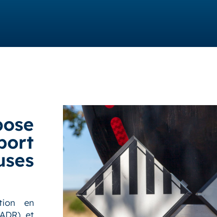
ose
port
uses
tion en
(ADR) et